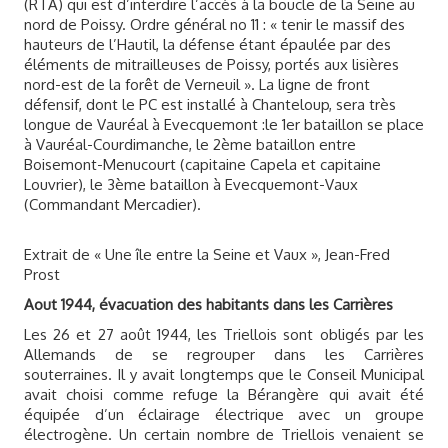
(RTA) qui est d’interdire l’accès à la boucle de la Seine au
nord de Poissy. Ordre général no 11 : « tenir le massif des
hauteurs de l’Hautil, la défense étant épaulée par des
éléments de mitrailleuses de Poissy, portés aux lisières
nord-est de la forêt de Verneuil ». La ligne de front
défensif, dont le PC est installé à Chanteloup, sera très
longue de Vauréal à Evecquemont :le 1er bataillon se place
à Vauréal-Courdimanche, le 2ème bataillon entre
Boisemont-Menucourt (capitaine Capela et capitaine
Louvrier), le 3ème bataillon à Evecquemont-Vaux
(Commandant Mercadier).
Extrait de « Une île entre la Seine et Vaux », Jean-Fred
Prost
Aout 1944, évacuation des habitants dans les Carrières
Les 26 et 27 août 1944, les Triellois sont obligés par les
Allemands de se regrouper dans les Carrières
souterraines. Il y avait longtemps que le Conseil Municipal
avait choisi comme refuge la Bérangère qui avait été
équipée d’un éclairage électrique avec un groupe
électrogène. Un certain nombre de Triellois venaient se