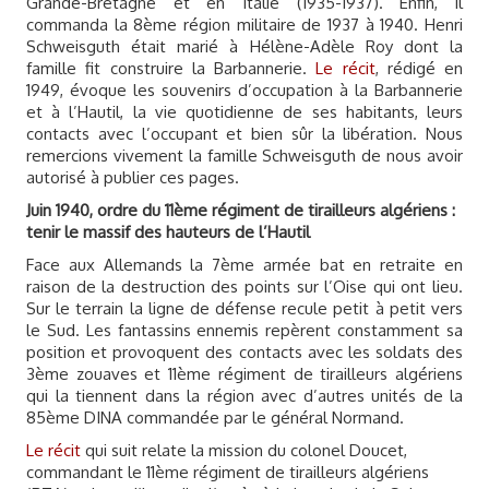
Grande-Bretagne et en Italie (1935-1937). Enfin, il
commanda la 8ème région militaire de 1937 à 1940. Henri
Schweisguth était marié à Hélène-Adèle Roy dont la
famille fit construire la Barbannerie.
Le récit
, rédigé en
1949, évoque les souvenirs d’occupation à la Barbannerie
et à l’Hautil, la vie quotidienne de ses habitants, leurs
contacts avec l’occupant et bien sûr la libération. Nous
remercions vivement la famille Schweisguth de nous avoir
autorisé à publier ces pages.
Juin 1940, ordre du 11ème régiment de tirailleurs algériens :
tenir le massif des hauteurs de l’Hautil
Face aux Allemands la 7ème armée bat en retraite en
raison de la destruction des points sur l’Oise qui ont lieu.
Sur le terrain la ligne de défense recule petit à petit vers
le Sud. Les fantassins ennemis repèrent constamment sa
position et provoquent des contacts avec les soldats des
3ème zouaves et 11ème régiment de tirailleurs algériens
qui la tiennent dans la région avec d’autres unités de la
85ème DINA commandée par le général Normand.
Le récit
qui suit relate la mission du colonel Doucet,
commandant le 11ème régiment de tirailleurs algériens